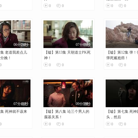
0
0
0
0
0
06分24秒
07分09秒
4集 老道我差点儿
【嘘】第13集 天朝道士PK死
【嘘】第12集 弹
是分娩！
神！
弹死尴尬癌！
0
0
0
0
0
07分41秒
09分59秒
集 死神就不该来
【嘘】第八集 论三个男人的
【嘘】第七集 死神
腐基关系！
头，然后
0
0
0
0
0