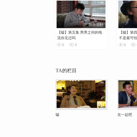
08分31秒
【嘘】第五集 男男之间的电
【嘘】第四
流你见过吗
不是最可
0
0
0
TA的栏目
嘘
在一起吧