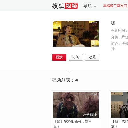
导航
幸福敲了两次门
养生堂
生命缘
忍冬艳蔷薇
嘘
创建时间：20
分类：片
简介：
搜
行~
播放
订阅
收藏
视频列表
(19)
07分35秒
【嘘】第20集 道长，请自
【嘘】第1
重！
嘛！