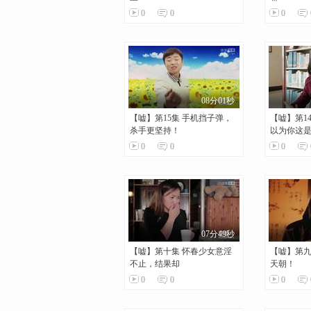
0
0
0
08分01秒
【嘘】第15集 手机挡子弹，
【嘘】第1
杀手更坚持！
以为你这
0
0
0
07分49秒
【嘘】第十集 怀春少女意淫
【嘘】第九
不止，结果却
天朝！
0
0
0