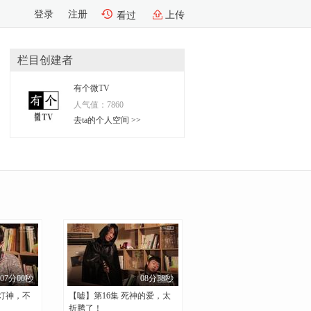
登录
注册
上传
看过
栏目创建者
有个微TV
人气值：
7860
去ta的个人空间 >>
07分00秒
08分38秒
是灯神，不
【嘘】第16集 死神的爱，太
折腾了！