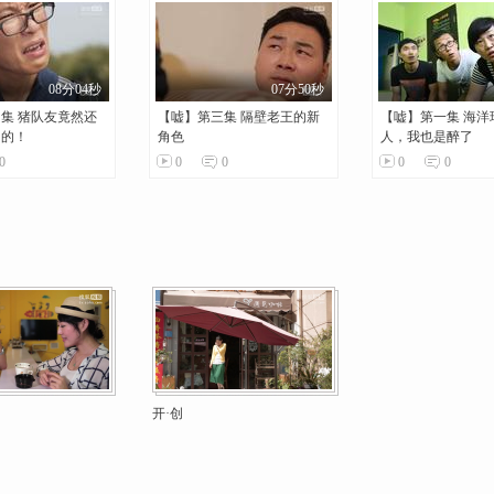
08分04秒
07分50秒
集 猪队友竟然还
【嘘】第三集 隔壁老王的新
【嘘】第一集 海洋
怕的！
角色
人，我也是醉了
0
0
0
0
0
开·创