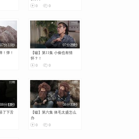
0
0
07分22秒
07分29秒
！弹！弹！
【嘘】第11集 小偷也有情
怀？！
0
0
08分13秒
08分33秒
舔了下舌
【嘘】第六集 体毛太盛怎么
办
0
0