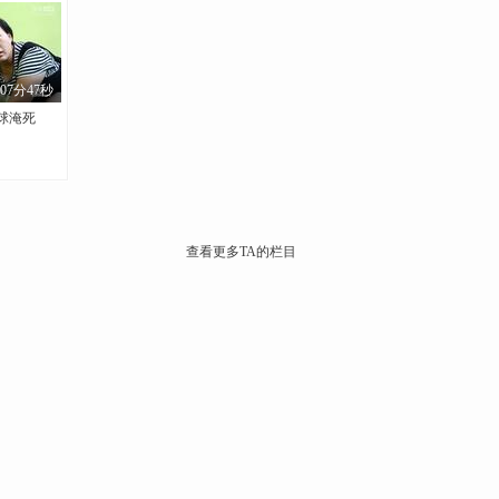
07分47秒
球淹死
查看更多TA的栏目