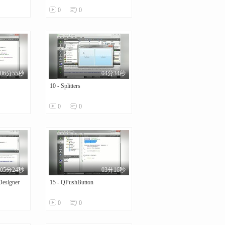
0
0
06分55秒
04分34秒
10 - Splitters
0
0
05分24秒
03分16秒
Designer
15 - QPushButton
0
0