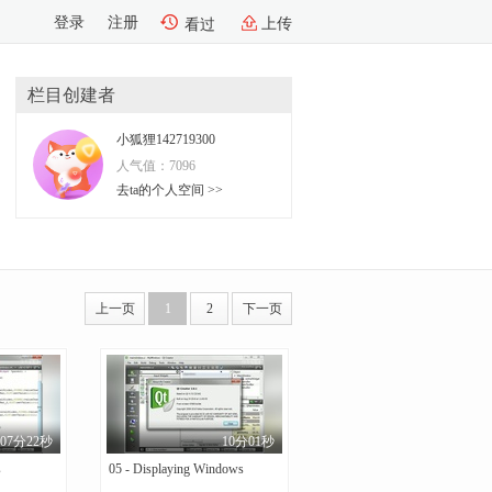
登录
注册
上传
看过
栏目创建者
小狐狸142719300
人气值：
7096
去ta的个人空间 >>
上一页
1
2
下一页
07分22秒
10分01秒
s
05 - Displaying Windows