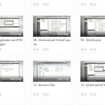
0
0
0
0
0
07分34秒
06分08秒
Application and HTM
08 - Horizontal and Vertical Layo
09 - QGridLayout
dgets
uts
0
0
0
0
0
08分23秒
04分17秒
13 - Resource Files
14 - QLabel and QT 
0
0
0
0
0