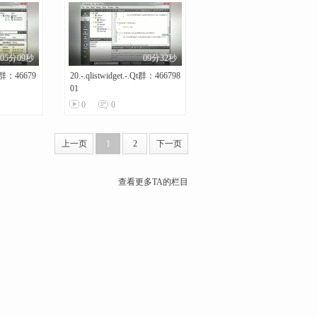
05分09秒
09分32秒
Qt群：46679
20.-.qlistwidget.-.Qt群：466798
01
0
0
上一页
1
2
下一页
查看更多TA的栏目