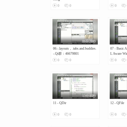
0
0
0
06分28秒
06.-.layouts，.tabs.and.buddies.
07 - Basic 
-.Qt群：46679801
L Aware Wi
0
0
0
13分46秒
11 - QDir
12 - QFile
0
0
0