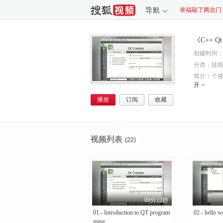
导航
幸福敲了两次门
养生堂
生命缘
忍冬艳蔷薇
《C++ Q
创建时间：20
分类：技
简介：
个视
开
播放
订阅
收藏
视频列表
(22)
06分22秒
01 - Introduction to QT program
02 - hello w
ming