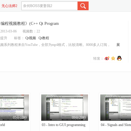
无心法师2
说好不流泪
t 编程视频教程》(C++ Qt Program
13-03-06
视频数：22
能提升
标签：
Qt视频
Qt教程
频系列教程来自YouTube，全部为mp4格式，比较清晰。8000多人订阅，
展
转发：
05分10秒
09分29秒
orld
03 - Intro to GUI programming
04 - Signals and Slot