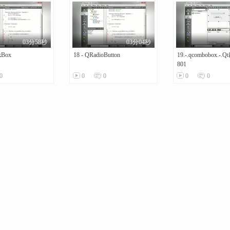
03分58秒
03分04秒
kBox
18 - QRadioButton
19.-.qcombobox.-.
801
0
0
0
0
0